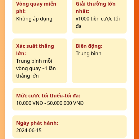
Vòng quay miễn
Giải thưởng lớn
phí:
nhất:
Không áp dụng
x1000 tiền cược tối
đa
Xác suất thắng
Biến động:
lớn:
Trung bình
Trung bình mỗi
vòng quay ~1 lần
thắng lớn
Mức cược tối thiểu-tối đa:
10.000 VNĐ - 50.000.000 VNĐ
Ngày phát hành:
2024-06-15