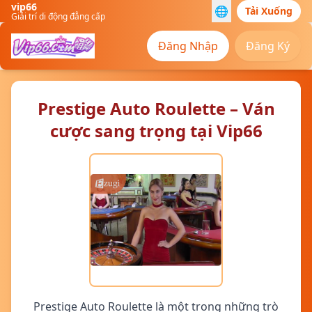
vip66
🌐
Tải Xuống
Giải trí di động đẳng cấp
Đăng Nhập
Đăng Ký
Prestige Auto Roulette – Ván
cược sang trọng tại Vip66
Prestige Auto Roulette là một trong những trò